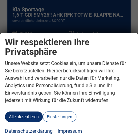
Kia Sportage
1,6 T-GDI !!MY26!! AHK RFK TOTW E-KLAPPE NAVI LED ACC
unverbindliche Lieferzeit: SOFORT
Fahrzeugnr.
20843
Getriebe
Autom. 7-Gang
Wir respektieren Ihre
Kraftstoff
Benzin
Außenfarbe
Pentametal Metallic
Leistung
110 kW (150 PS)
Kilometerstand
15 km
Privatsphäre
11.09.2025
Unsere Website setzt Cookies ein, um unsere Dienste für
35.490,– €
DETAILS
Sie bereitzustellen. Hierbei berücksichtigen wir Ihre
incl. 19% MwSt.
Auswahl und verarbeiten nur die Daten für Marketing,
Verbrauch kombiniert:
7,10 l/100km
Analytics und Personalisierung, für die Sie uns Ihr
CO
-Klasse:
F
2
Einverständnis geben. Sie können Ihre Einwilligung
CO
-Emissionen:
160,00 g/km
2
jederzeit mit Wirkung für die Zukunft widerrufen.
Marke
Alle akzeptieren
Einstellungen
alles ausgewählt
Datenschutzerklärung
Impressum