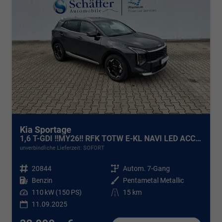
Kia Sportage
1,6 T-GDI !!MY26!! RFK TOTW E-KL NAVI LED ACC SOFORT !!!
unverbindliche Lieferzeit: SOFORT
Fahrzeugnr.
20844
Getriebe
Autom. 7-Gang
Kraftstoff
Benzin
Außenfarbe
Pentametal Metallic
Leistung
110 kW (150 PS)
Kilometerstand
15 km
11.09.2025