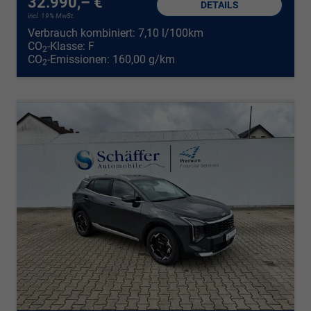
32.990,– €
DETAILS
incl. 19% MwSt.
Verbrauch kombiniert:
7,10 l/100km
CO
-Klasse:
F
2
CO
-Emissionen:
160,00 g/km
2