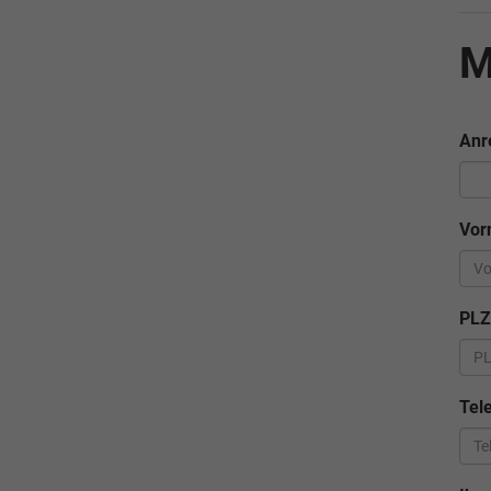
M
Anr
Vo
PL
Tel