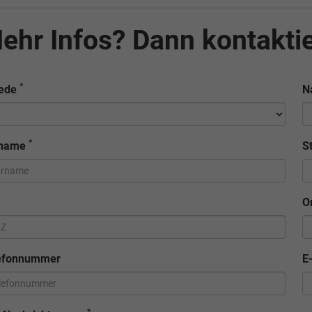
ehr Infos? Dann kontaktie
*
ede
N
*
rname
S
Z
O
efonnummer
E
*