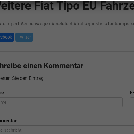
eitere Fiat Tipo EU Fahrz
#reimport
#euneuwagen
#bielefeld
#fiat
#günstig
#fairkompete
cebook
Twitter
hreibe einen Kommentar
erten Sie den Eintrag
me
E
mentar