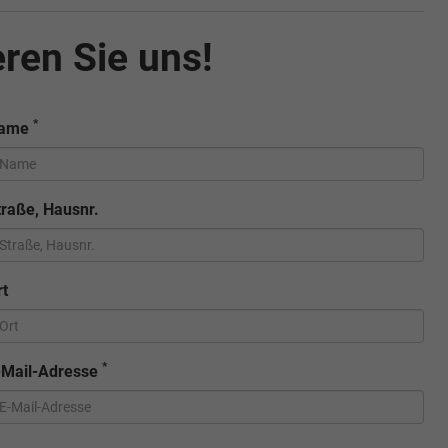
ren Sie uns!
*
ame
traße, Hausnr.
rt
*
-Mail-Adresse