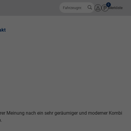
0
Fahrzeugnr.
Merkliste
Anmelden
akt
serer Meinung nach ein sehr geräumiger und moderner Kombi
n.