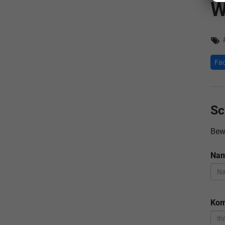
W
Fa
Sc
Bew
Na
Kom