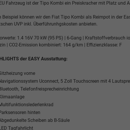
EU Fahrzeug ist der Tipo Kombi ein Preiskracher mit Platz und 
 Beispiel können wir den Fiat Tipo Kombi als Reimpot in der Ea
tschen UVP inkl. Überführunhgskosten anbieten.
rwerte: 1.4 16V 70 kW (95 PS) | 6-Gang | Kraftstoffverbrauch io
in | CO2-Emission kombiniert: 164 g/km | Effizienzklasse: F
HLIGHTS der EASY Ausstattung:
Sitzheizung vorne
Navigationssystem Uconnect, 5 Zoll Touchscreen mit 4 Lautspr
Bluetooth, Telefonfreisprecheinrichtung
Klimaanlage
Multifunktionslederlenkrad
Parksensoren hinten
Abgedunkelte Scheiben ab B-Säule
LED Tagfahrlicht