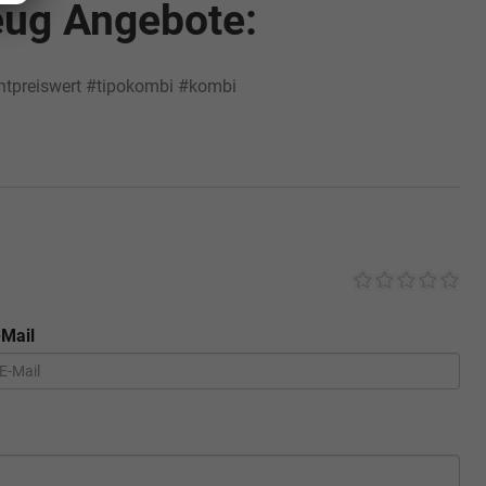
eug Angebote:
ntpreiswert
#tipokombi
#kombi
-Mail