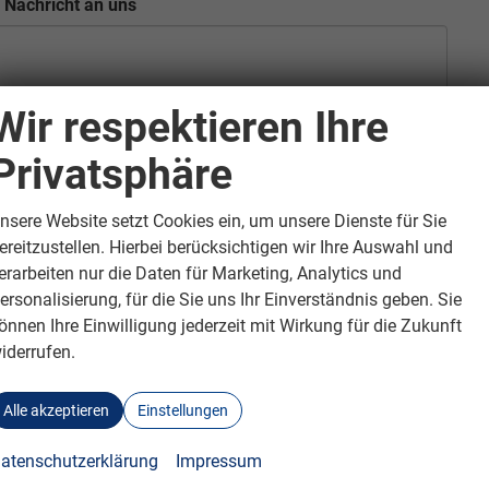
e Nachricht an uns
Wir respektieren Ihre
Ich willige ein, dass die H. Schäffer GmbH Automobile die vo
Privatsphäre
verwendet, um mit mir anlässlich meiner Kontaktaufnahme in
kommunizieren und meine Anfrage zu bearbeiten und abzuwicke
nsere Website setzt Cookies ein, um unsere Dienste für Sie
Adresse und der Telefonnummer zu den vorgenannten Zwecke
ereitzustellen. Hierbei berücksichtigen wir Ihre Auswahl und
Die Datenschutzerklärung kann hier eingesehen werden.
erarbeiten nur die Daten für Marketing, Analytics und
ersonalisierung, für die Sie uns Ihr Einverständnis geben. Sie
önnen Ihre Einwilligung jederzeit mit Wirkung für die Zukunft
Verifziere …
iderrufen.
Alle akzeptieren
Einstellungen
nden
atenschutzerklärung
Impressum