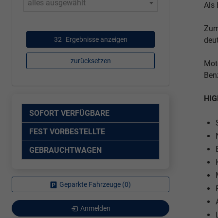
alles ausgewählt
Als 
Zum
deu
32
Ergebnisse anzeigen
zurücksetzen
Moto
Benz
HIG
SOFORT VERFÜGBARE
FEST VORBESTELLTE
GEBRAUCHTWAGEN
Geparkte Fahrzeuge (
0
)
Anmelden