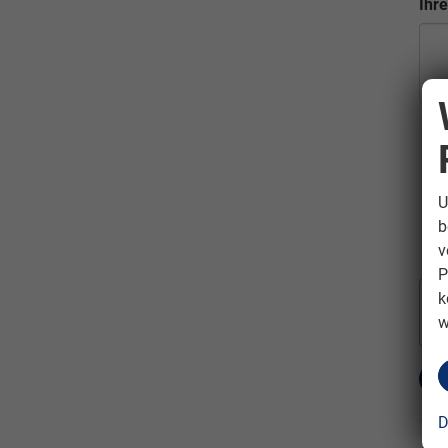
Ihr
U
b
v
P
k
w
Se
D