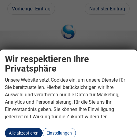
Vorheriger Eintrag
Nächster Eintrag
Wir respektieren Ihre
Privatsphäre
H. Schäffer GmbH Automobile
Unsere Website setzt Cookies ein, um unsere Dienste für
Sie bereitzustellen. Hierbei berücksichtigen wir Ihre
Heeper Str. 253/259/261
Auswahl und verarbeiten nur die Daten für Marketing,
33607
Bielefeld
Analytics und Personalisierung, für die Sie uns Ihr
Telefon:
+49 (0)521 / 911 777-0
Einverständnis geben. Sie können Ihre Einwilligung
Telefax:
+49 (0)521 / 321 721
jederzeit mit Wirkung für die Zukunft widerrufen.
E-Mail:
info@auto-owl.de
Alle akzeptieren
Einstellungen
Öffnungszeiten