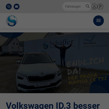
0
Fahrzeugnr.
0521
E-
Anmelden
Merkliste
/
Mail
911
777-
0
Volkswagen ID.3 besser