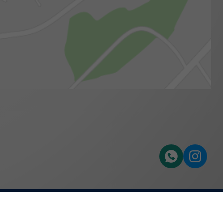
e
uTube
twitter