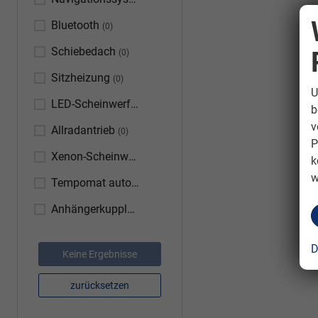
(0)
Bluetooth
(0)
Schiebedach
(0)
Sitzheizung
(0)
U
LED-Scheinwerfer
(0)
b
v
Allradantrieb
(0)
P
Xenon-Scheinwerfer
(0)
k
w
Tempomat automatisch (ACC)
(0)
Anhängerkupplung
(0)
D
Keine Ergebnisse
zurücksetzen