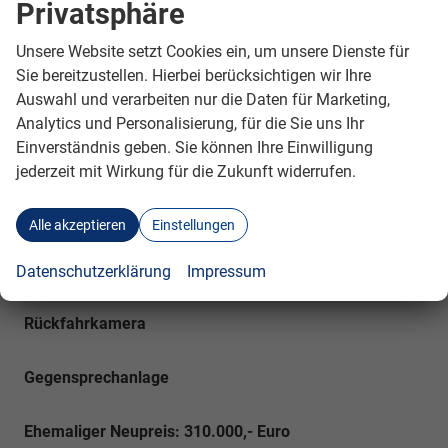
Rennstrecken-Fokus:
Keine Straßenzulassung,
Privatsphäre
entwickelt für die Ferrari Challenge Meisterschaft.
Unsere Website setzt Cookies ein, um unsere Dienste für
Sie bereitzustellen. Hierbei berücksichtigen wir Ihre
Auswahl und verarbeiten nur die Daten für Marketing,
Zubehör:
Analytics und Personalisierung, für die Sie uns Ihr
Einverständnis geben. Sie können Ihre Einwilligung
2. Radsatz
jederzeit mit Wirkung für die Zukunft widerrufen.
Beifahrersitz
Alle akzeptieren
Einstellungen
Race Navigator
Datenschutzerklärung
Impressum
Rückfahrkamera
Gegensprechanlage
Ehemaliger Neupreis: 310.000,- Euro