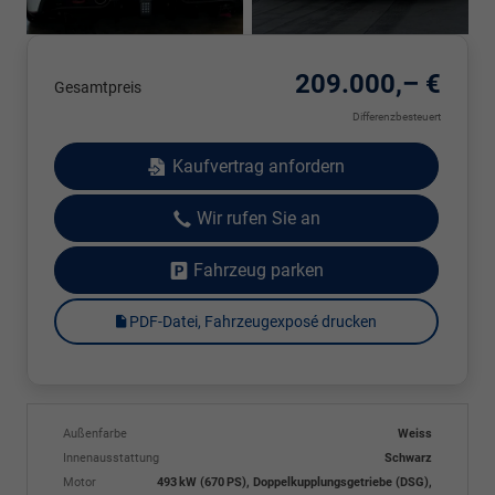
209.000,– €
Gesamtpreis
Differenzbesteuert
Kaufvertrag anfordern
Wir rufen Sie an
Fahrzeug parken
PDF-Datei, Fahrzeugexposé drucken
Außenfarbe
Weiss
Innenausstattung
Schwarz
Motor
493 kW (670 PS), Doppelkupplungsgetriebe (DSG),