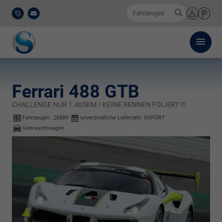
0
Fahrzeugnr.
0521
E-
Anmelden
Merkliste
/
Mail
911
777-
0
Ferrari 488 GTB
CHALLENGE NUR 1.465KM / KEINE RENNEN FOLIERT !!!
Fahrzeugnr.:
20889
unverbindliche Lieferzeit: SOFORT
Gebrauchtwagen