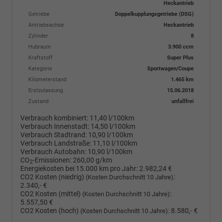
Heckantrieb
Getriebe
Doppelkupplungsgetriebe (DSG)
Antriebsachse
Heckantrieb
Zylinder
8
Hubraum
3.900 ccm
Kraftstoff
Super Plus
Kategorie
Sportwagen/Coupe
Kilometerstand
1.465 km
Erstzulassung
15.06.2018
Zustand
unfallfrei
Verbrauch kombiniert:
11,40 l/100km
Verbrauch Innenstadt:
14,50 l/100km
Verbrauch Stadtrand:
10,90 l/100km
Verbrauch Landstraße:
11,10 l/100km
Verbrauch Autobahn:
10,90 l/100km
CO
-Emissionen:
260,00 g/km
2
Energiekosten bei 15.000 km pro Jahr:
2.982,24 €
CO2 Kosten (niedrig)
:
(Kosten Durchschnitt 10 Jahre)
2.340,- €
CO2 Kosten (mittel)
:
(Kosten Durchschnitt 10 Jahre)
5.557,50 €
CO2 Kosten (hoch)
:
8.580,- €
(Kosten Durchschnitt 10 Jahre)