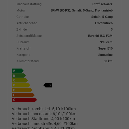
Innenausstattung
Stoff schwarz
Motor
59 kW (80 PS), Schalt. 5-Gang, Frontantrieb
Getriebe
Schalt. 5-Gang
Antriebsachse
Frontantrieb
Zylinder
3
Schadstoffklasse
Euro 6d-ISC-FCM
Hubraum
999 ccm
Kraftstoff
Super E10
Kategorie
Limousine
Kilometerstand
50 km
Verbrauch kombiniert:
5,10 l/100km
Verbrauch Innenstadt:
6,10 l/100km
Verbrauch Stadtrand:
4,90 l/100km
Verbrauch Landstraße:
4,60 l/100km
Verbrauch Autobahn:
5,40 l/100km