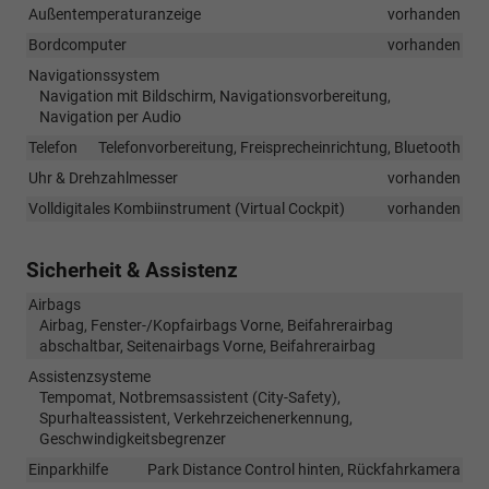
Außentemperaturanzeige
vorhanden
Bordcomputer
vorhanden
Navigationssystem
Navigation mit Bildschirm, Navigationsvorbereitung,
Navigation per Audio
Telefon
Telefonvorbereitung, Freisprecheinrichtung, Bluetooth
Uhr & Drehzahlmesser
vorhanden
Volldigitales Kombiinstrument (Virtual Cockpit)
vorhanden
Sicherheit & Assistenz
Airbags
Airbag, Fenster-/Kopfairbags Vorne, Beifahrerairbag
abschaltbar, Seitenairbags Vorne, Beifahrerairbag
Assistenzsysteme
Tempomat, Notbremsassistent (City-Safety),
Spurhalteassistent, Verkehrzeichenerkennung,
Geschwindigkeitsbegrenzer
Einparkhilfe
Park Distance Control hinten, Rückfahrkamera