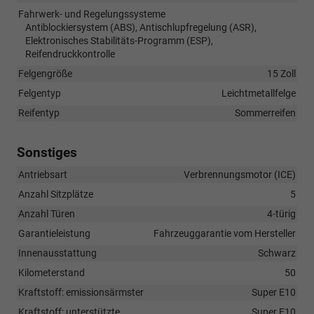
Fahrwerk- und Regelungssysteme
Antiblockiersystem (ABS), Antischlupfregelung (ASR),
Elektronisches Stabilitäts-Programm (ESP),
Reifendruckkontrolle
Felgengröße
15 Zoll
Felgentyp
Leichtmetallfelge
Reifentyp
Sommerreifen
Sonstiges
Antriebsart
Verbrennungsmotor (ICE)
Anzahl Sitzplätze
5
Anzahl Türen
4-türig
Garantieleistung
Fahrzeuggarantie vom Hersteller
Innenausstattung
Schwarz
Kilometerstand
50
Kraftstoff: emissionsärmster
Super E10
Kraftstoff: unterstützte
Super E10