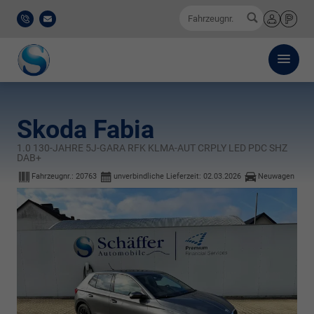
0
Fahrzeugnr.
0521
E-
Anmelden
Merkliste
/
Mail
911
777-
0
Skoda Fabia
1.0 130-JAHRE 5J-GARA RFK KLMA-AUT CRPLY LED PDC SHZ
DAB+
Fahrzeugnr.:
20763
unverbindliche Lieferzeit:
02.03.2026
Neuwagen