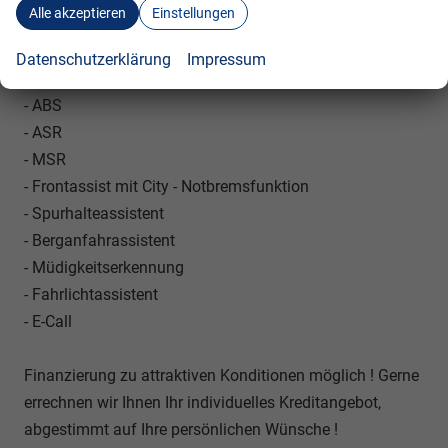
Alle akzeptieren
Einstellungen
- Seitenairbags
- Kopfairbags
Datenschutzerklärung
Impressum
- ESP
- ABS
- ASR
- MSR
- Frontassist mit City - Notbremsfunktion
- Spurhalteassistent
- Berganfahrassistent
- Müdigkeitserkennung
- Fahrlichtassistent
- E-Call
Finanzierung zu attraktiven Konditionen möglich ! Gerne
errechnen wir Ihnen Ihr individuelles Kreditangebot,
abgestimmt auf Ihre persönlichen Wünsche !