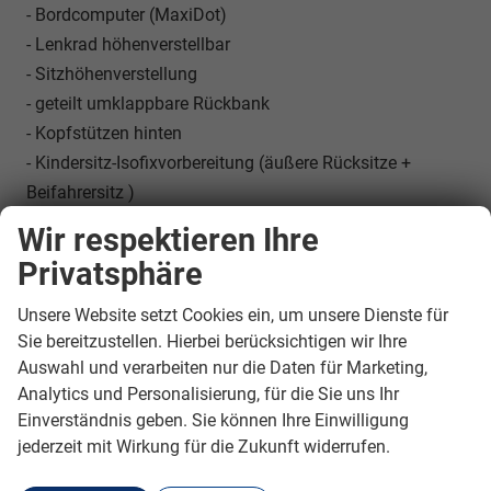
- Bordcomputer (MaxiDot)
- Lenkrad höhenverstellbar
- Sitzhöhenverstellung
- geteilt umklappbare Rückbank
- Kopfstützen hinten
- Kindersitz-Isofixvorbereitung (äußere Rücksitze +
Beifahrersitz )
- Servolenkung
Wir respektieren Ihre
- Colorverglasung
Privatsphäre
- Speedlimiter
- Lichtautomatik
Unsere Website setzt Cookies ein, um unsere Dienste für
- Laderaumabdeckung
Sie bereitzustellen. Hierbei berücksichtigen wir Ihre
Auswahl und verarbeiten nur die Daten für Marketing,
- Wegfahrsperre
Analytics und Personalisierung, für die Sie uns Ihr
Einverständnis geben. Sie können Ihre Einwilligung
SICHERHEITSAUSSTATTUNG:
jederzeit mit Wirkung für die Zukunft widerrufen.
- Fahrerairbag
- Beifahrerairbag ( abschaltbar )