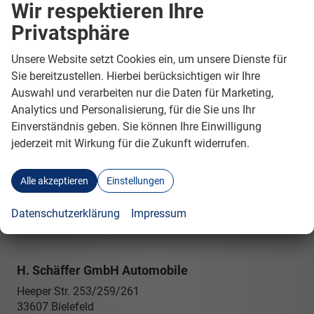
Wir respektieren Ihre
GEBRAUCHTWAGEN
Privatsphäre
Geparkte Fahrzeuge (
0
)
Unsere Website setzt Cookies ein, um unsere Dienste für
Sie bereitzustellen. Hierbei berücksichtigen wir Ihre
Anmelden
Auswahl und verarbeiten nur die Daten für Marketing,
Analytics und Personalisierung, für die Sie uns Ihr
Einverständnis geben. Sie können Ihre Einwilligung
jederzeit mit Wirkung für die Zukunft widerrufen.
Alle akzeptieren
Einstellungen
Datenschutzerklärung
Impressum
H. Schäffer GmbH Automobile
Heeper Str. 253/259/261
33607
Bielefeld