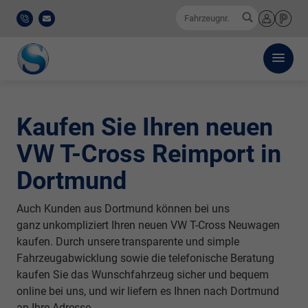
0
Fahrzeugnr.
0521
E-
Anmelden
Merkliste
/
Mail
911
777-
0
Kaufen Sie Ihren neuen
VW T-Cross Reimport in
Dortmund
Auch Kunden aus Dortmund können bei uns
ganz
unkompliziert
Ihren neuen VW T-Cross Neuwagen
kaufen. Durch unsere
transparente
und simple
Fahrzeugabwicklung sowie die telefonische Beratung
kaufen Sie das Wunschfahrzeug sicher und bequem
online bei uns, und wir liefern es Ihnen nach Dortmund
an Ihre Adresse.