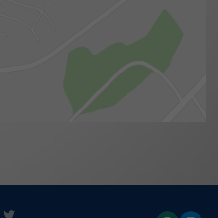
e
uTube
twitter