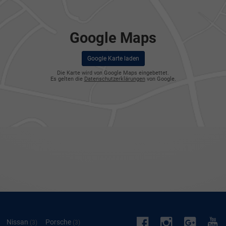
Google Maps
Google Karte laden
Die Karte wird von Google Maps eingebettet.
Es gelten die
Datenschutzerklärungen
von Google.
Facebook
Instagram
googl
Yo
Alle
Nissan
Alle
Porsche
Alle
(3)
(3)