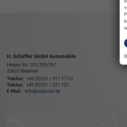
b
v
P
k
w
H. Schäffer GmbH Automobile
D
Heeper Str. 253/259/261
33607
Bielefeld
Telefon:
+49 (0)521 / 911 777-0
Telefax:
+49 (0)521 / 321 721
E-Mail:
info@auto-owl.de