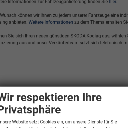
tere Informationen zur Fahrzeuganlieferung finden Sie
hier
.
 Wunsch können wir Ihnen zu jedem unserer Fahrzeuge eine indivi
sing anbieten.
Weitere Informationen
zu dem Thema erhalten Si
hen Sie sich Ihren neuen günstigen SKODA Kodiaq aus, wählen 
anzierung aus und unser Verkäuferteam setzt sich telefonisch m
Wir respektieren Ihre
Privatsphäre
nsere Website setzt Cookies ein, um unsere Dienste für Sie