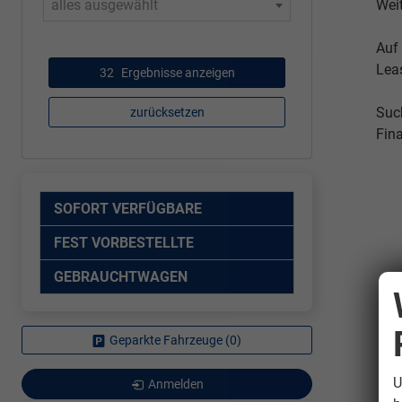
alles ausgewählt
Wei
Auf
Lea
32
Ergebnisse anzeigen
Suc
zurücksetzen
Fin
SOFORT VERFÜGBARE
FEST VORBESTELLTE
GEBRAUCHTWAGEN
Geparkte Fahrzeuge (
0
)
U
Anmelden