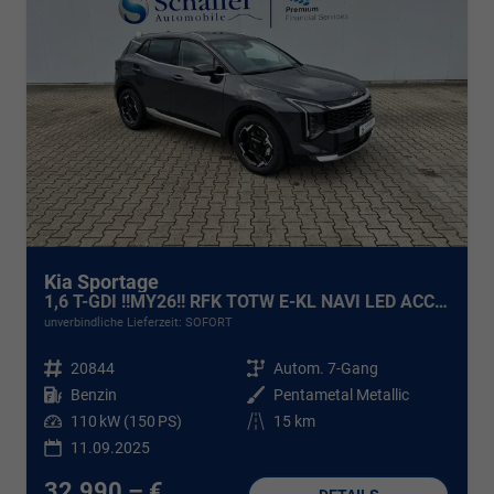
Kia Sportage
1,6 T-GDI !!MY26!! RFK TOTW E-KL NAVI LED ACC SOFORT !!!
unverbindliche Lieferzeit: SOFORT
Fahrzeugnr.
20844
Getriebe
Autom. 7-Gang
Kraftstoff
Benzin
Außenfarbe
Pentametal Metallic
Leistung
110 kW (150 PS)
Kilometerstand
15 km
11.09.2025
32.990,– €