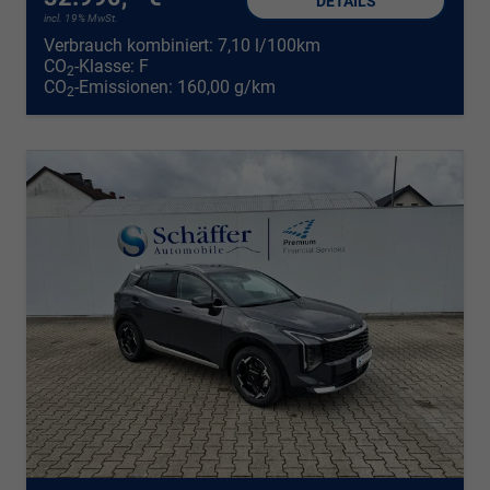
DETAILS
incl. 19% MwSt.
Verbrauch kombiniert:
7,10 l/100km
CO
-Klasse:
F
2
CO
-Emissionen:
160,00 g/km
2