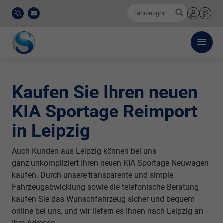
0
Fahrzeugnr.
0521
E-
Anmelden
Merkliste
/
Mail
911
777-
0
Kaufen Sie Ihren neuen
KIA Sportage Reimport
in Leipzig
Auch Kunden aus Leipzig können bei uns
ganz
unkompliziert
Ihren neuen KIA Sportage Neuwagen
kaufen. Durch unsere
transparente
und simple
Fahrzeugabwicklung sowie die telefonische Beratung
kaufen Sie das Wunschfahrzeug sicher und bequem
online bei uns, und wir liefern es Ihnen nach Leipzig an
Ihre Adresse.