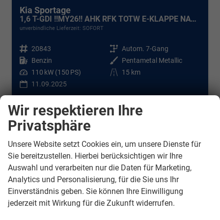
Kia Sportage
1,6 T-GDI !!MY26!! AHK RFK TOTW E-KLAPPE NAVI LED ACC
unverbindliche Lieferzeit: SOFORT
Fahrzeugnr.
20843
Getriebe
Autom. 7-Gang
Kraftstoff
Benzin
Außenfarbe
Pentametal Metallic
Leistung
110 kW (150 PS)
Kilometerstand
15 km
11.09.2025
35.490,– €
DETAILS
Wir respektieren Ihre
incl. 19% MwSt.
Privatsphäre
Verbrauch kombiniert:
7,10 l/100km
CO
-Klasse:
F
2
CO
-Emissionen:
160,00 g/km
Unsere Website setzt Cookies ein, um unsere Dienste für
2
Sie bereitzustellen. Hierbei berücksichtigen wir Ihre
Auswahl und verarbeiten nur die Daten für Marketing,
Analytics und Personalisierung, für die Sie uns Ihr
Marke
Einverständnis geben. Sie können Ihre Einwilligung
alles ausgewählt
jederzeit mit Wirkung für die Zukunft widerrufen.