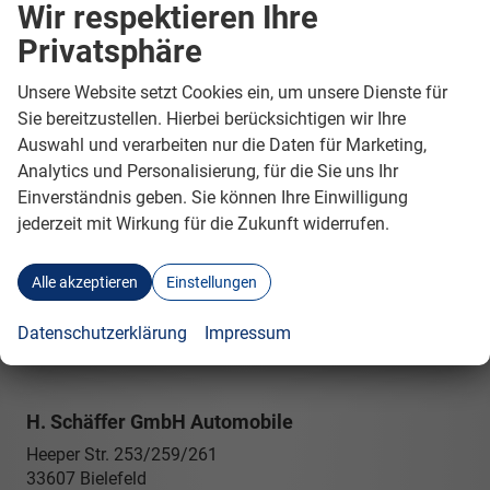
Wir respektieren Ihre
GEBRAUCHTWAGEN
Privatsphäre
Geparkte Fahrzeuge (
0
)
Unsere Website setzt Cookies ein, um unsere Dienste für
Sie bereitzustellen. Hierbei berücksichtigen wir Ihre
Anmelden
Auswahl und verarbeiten nur die Daten für Marketing,
Analytics und Personalisierung, für die Sie uns Ihr
Einverständnis geben. Sie können Ihre Einwilligung
jederzeit mit Wirkung für die Zukunft widerrufen.
Alle akzeptieren
Einstellungen
Datenschutzerklärung
Impressum
H. Schäffer GmbH Automobile
Heeper Str. 253/259/261
33607
Bielefeld