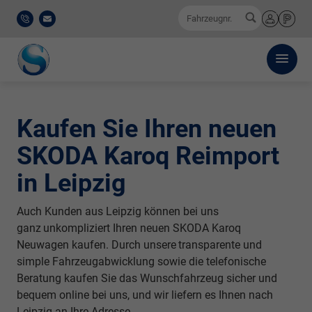
0
Fahrzeugnr.
0521
E-
Anmelden
Merkliste
/
Mail
911
777-
0
Kaufen Sie Ihren neuen
SKODA Karoq Reimport
in Leipzig
Auch Kunden aus Leipzig können bei uns
ganz
unkompliziert
Ihren neuen SKODA Karoq
Neuwagen kaufen. Durch unsere
transparente
und
simple Fahrzeugabwicklung sowie die telefonische
Beratung kaufen Sie das Wunschfahrzeug sicher und
bequem online bei uns, und wir liefern es Ihnen nach
Leipzig an Ihre Adresse.