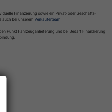
duelle Finanzierung sowie ein Privat- oder Geschäfts-
e auch bei unserem
Verkäuferteam
.
 den Punkt Fahrzeuganlieferung und bei Bedarf Finanzierung
rbindung.