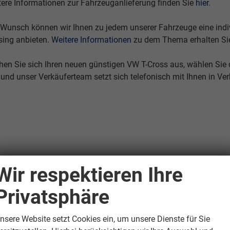
tere Informationen zur Fahrzeuganlieferung finden Sie
hier
.
 Wunsch können wir Ihnen zu jedem unserer Fahrzeuge eine indivi
sing anbieten.
Weitere Informationen
zu dem Thema erhalten Si
hen Sie sich Ihren neuen günstigen VW T-Cross aus, wählen Sie
 und unser Verkäuferteam setzt sich telefonisch mit Ihnen in Ve
Wir respektieren Ihre
Privatsphäre
nsere Website setzt Cookies ein, um unsere Dienste für Sie