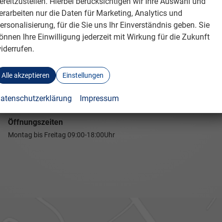
ereitzustellen. Hierbei berücksichtigen wir Ihre Auswahl und
erarbeiten nur die Daten für Marketing, Analytics und
ersonalisierung, für die Sie uns Ihr Einverständnis geben. Sie
önnen Ihre Einwilligung jederzeit mit Wirkung für die Zukunft
iderrufen.
Alle akzeptieren
Einstellungen
atenschutzerklärung
Impressum
Öffnungszeiten
Montag bis Freitag
09:00-18:00Uhr