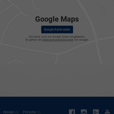
Google Maps
Google Karte laden
Die Karte wird von Google Maps eingebettet.
Es gelten die
Datenschutzerklärungen
von Google.
Facebook
Instagram
googl
Yo
Alle
Nissan
Alle
Porsche
Alle
(3)
(3)