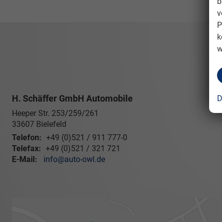
b
v
P
k
w
H. Schäffer GmbH Automobile
D
Heeper Str. 253/259/261
33607
Bielefeld
Telefon:
+49 (0)521 / 911 777-0
Telefax:
+49 (0)521 / 321 721
E-Mail:
info@auto-owl.de