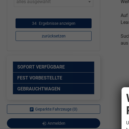
alles ausgewählt
Wei
Auf
Lea
34
Ergebnisse anzeigen
Suc
zurücksetzen
aus
SOFORT VERFÜGBARE
FEST VORBESTELLTE
GEBRAUCHTWAGEN
Geparkte Fahrzeuge (
0
)
U
Anmelden