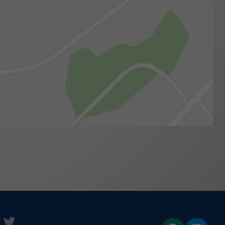
e
uTube
twitter