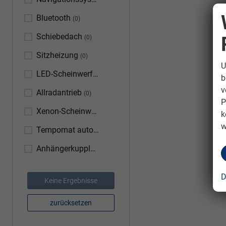
(0)
Bluetooth
(0)
Schiebedach
(0)
Sitzheizung
(0)
U
LED-Scheinwerfer
(0)
b
v
Allradantrieb
(0)
P
Xenon-Scheinwerfer
(0)
k
w
Tempomat automatisch (ACC)
(0)
Anhängerkupplung
(0)
D
Keine Ergebnisse
zurücksetzen