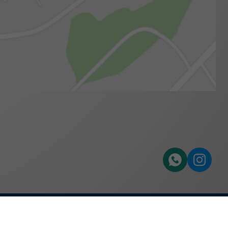
e
uTube
twitter