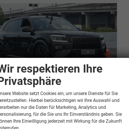
Wir respektieren Ihre
Privatsphäre
eekr Andere
8X DAWN 1400PS REV/PHEV TOTW 360° TV ACC HuD MASSAGE
nsere Website setzt Cookies ein, um unsere Dienste für Sie
verbindliche Lieferzeit:
16.11.2026
ereitzustellen. Hierbei berücksichtigen wir Ihre Auswahl und
erarbeiten nur die Daten für Marketing, Analytics und
eugnr.
20930
Getriebe
Automatik
ersonalisierung, für die Sie uns Ihr Einverständnis geben. Sie
tstoff
Benzin
Außenfarbe
Polar Schwarz Metallic
önnen Ihre Einwilligung jederzeit mit Wirkung für die Zukunft
tung
999 kW (1360 PS)
Kilometerstand
150 km
iderrufen.