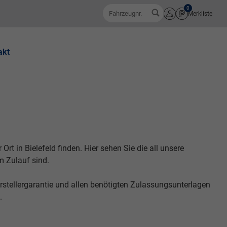
0
Fahrzeugnr.
Merkliste
Anmelden
akt
t in Bielefeld finden. Hier sehen Sie die all unsere
im Zulauf sind.
stellergarantie und allen benötigten Zulassungsunterlagen
n.