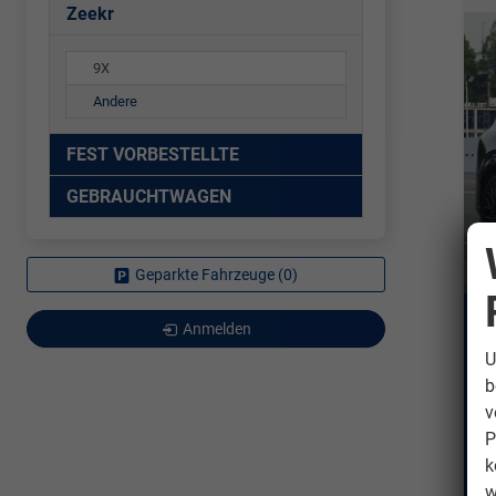
Zeekr
9X
Andere
FEST VORBESTELLTE
GEBRAUCHTWAGEN
Geparkte Fahrzeuge (
0
)
Z
Anmelden
U
un
b
v
Fahrz
P
Kraf
k
Leis
w