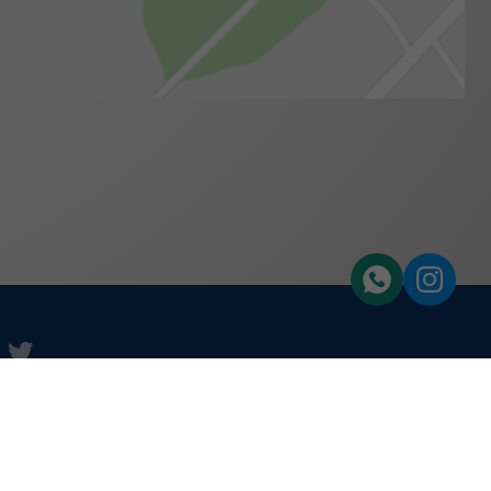
e
uTube
twitter
dem 'Leitfaden über den offiziellen Kraftstoffverbrauch, die offiziellen
and GmbH' unentgeltlich erhältlich ist unter www.dat.de.