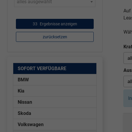
alles ausgewählt
Auf
Lea
33
Ergebnisse anzeigen
Wäh
zurücksetzen
Kraf
SOFORT VERFÜGBARE
Aus
BMW
Kia
I
Nissan
Skoda
Volkswagen