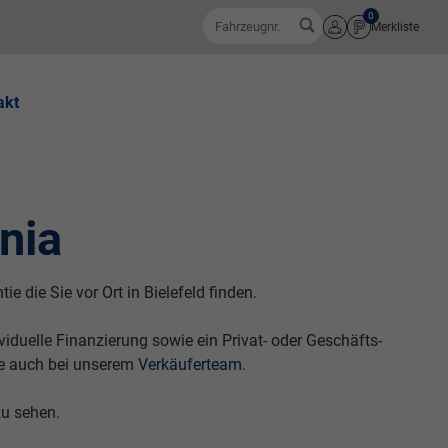
0
Fahrzeugnr.
Merkliste
Anmelden
akt
nia
e die Sie vor Ort in Bielefeld finden.
duelle Finanzierung sowie ein Privat- oder Geschäfts-
e auch bei unserem
Verkäuferteam
.
zu sehen.