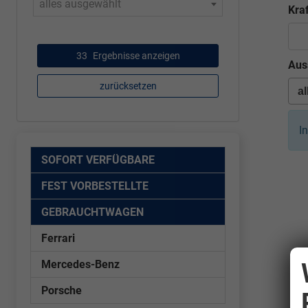
alles ausgewählt
Kraf
33
Ergebnisse anzeigen
Aus
zurücksetzen
I
SOFORT VERFÜGBARE
FEST VORBESTELLTE
GEBRAUCHTWAGEN
Ferrari
Mercedes-Benz
Porsche