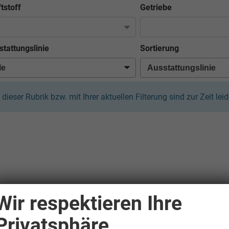
tstoff
Getriebe
stattungslinie
Sortierung
n dieser Rubrik bzw. mit Ihrer aktuellen Filterung sind zur Zeit le
Wir respektieren Ihre
Privatsphäre