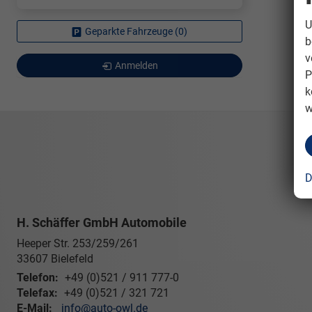
U
Geparkte Fahrzeuge (
0
)
b
v
Anmelden
P
k
w
D
H. Schäffer GmbH Automobile
Heeper Str. 253/259/261
33607
Bielefeld
Telefon:
+49 (0)521 / 911 777-0
Telefax:
+49 (0)521 / 321 721
E-Mail:
info@auto-owl.de